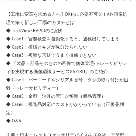
【工場に変革を求める方へ】DX化に必要不可欠！AI×画像処
理で築く新しい工場のカタチとは
◆ TechView×RAPIDのご紹介
◆ Case1：官能検査を自動化すると、過検出してしまう
◆ Case2：模様とキズが見分けられない
◆ Case3：複雑な形状でうまく撮像できない
◆ 「製品・部品そのものの画像で個体管理/トレーサビリテ
ィを実現する画像認識サービスGAZIRU」のご紹介
◆ Case4：バーコードやシリアル番号、タグの取り付けが困
難（トレーサビリティー）
◆ Case5：金型、治具の管理が煩雑（個品管理）
◆ Case6：模造品対応にコストがかかっている（正規品判
定）
◆ Q&A
主催：日本エレクトロセンサリデバイス株式会社 営業部