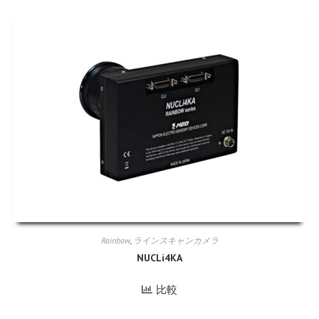
Rainbow
,
ラインスキャンカメラ
NUCLi4KA
比較