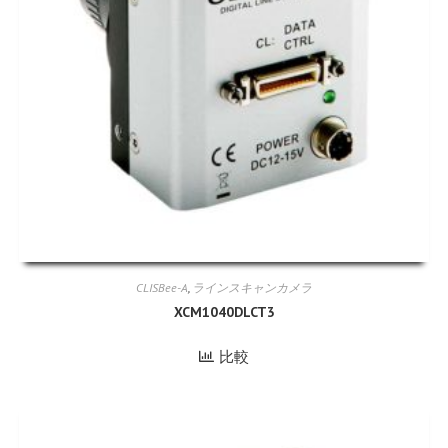
CLISBee-A
,
ラインスキャンカメラ
XCM1040DLCT3
比較