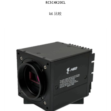
RC3C4K20CL
比較