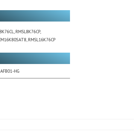
8K76CL, RMSL8K76CP,
XCM16K80SAT8, RMSL16K76CP
-AFB01-HG