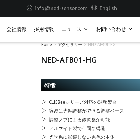
info@ned-sensor.com
English
会社情報
採用情報
ニュース
お問い合わせ
Home
>
アクセサリー
>
NED-AFB01-HG
NED-AFB01-HG
特徴
CLISBeeシリーズ対応の調整架台
容易に光軸調整ができる調整ベース
調整ノブによる微調整が可能
アルマイト製で牢固な構造
光学系に影響しない黒色の本体