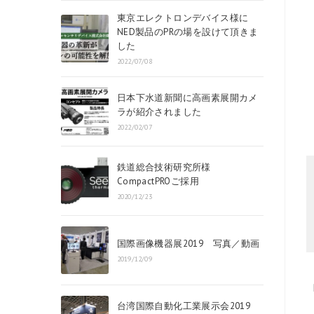
東京エレクトロンデバイス様に
NED製品のPRの場を設けて頂きま
した
2022/07/08
日本下水道新聞に高画素展開カメ
ラが紹介されました
2022/02/07
鉄道総合技術研究所様
CompactPROご採用
2020/12/23
国際画像機器展2019 写真／動画
2019/12/09
台湾国際自動化工業展示会2019