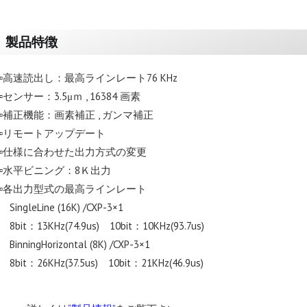
製品特徴
▫高速読出し：最高ラインレート76 KHz
▫センサー：3.5μｍ , 16384 画素
▫補正機能：画素補正 , ガンマ補正
▫リモートアップデート
▫仕様に合わせた出力方式の変更
▫水平ビニング：8Ｋ出力
▫各出力型式の最高ラインレート
SingleLine (16K) /CXP-3×1
8bit：13KHz(74.9us) 10bit：10KHz(93.7us)
BinningHorizontal (8K) /CXP-3×1
8bit：26KHz(37.5us) 10bit：21KHz(46.9us)