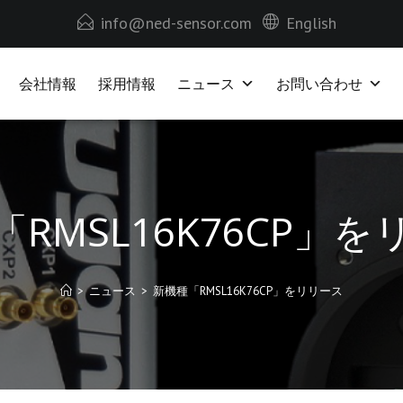
info@ned-sensor.com
English
会社情報
採用情報
ニュース
お問い合わせ
RMSL16K76CP」
>
ニュース
>
新機種「RMSL16K76CP」をリリース